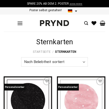
SPARE 20% AB DEM 2. POSTER
AUSBLENDEN
Skip
Poster selbst gestalten!
to
content
Sternkarten
STARTSEITE
/
STERNKARTEN
Personalisierbar
Personalisierbar